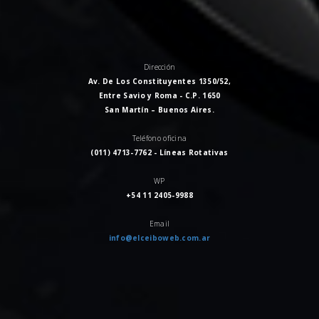
Dirección
Av. De Los Constituyentes 1350/52,
Entre Savio y Roma - C.P. 1650
San Martín – Buenos Aires.
Teléfono oficina
(011) 4713-7762 - Líneas Rotativas
WP
+54 11 2405-9988
Email
info@elceiboweb.com.ar