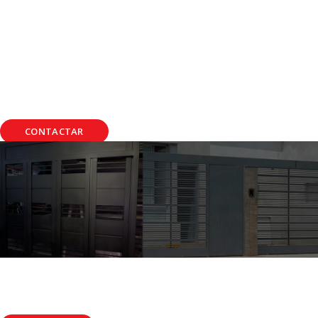
EL CEIBO
Fábrica de portones estándar y a
medida
Modificaciones - Rampas y discos gira coches -
Automatismos con equipos
NACIONALES E IMPORTADOS
CONTACTAR
PORTONES Y PUERTAS
Fabricación de portones
prefabricados y personalizados