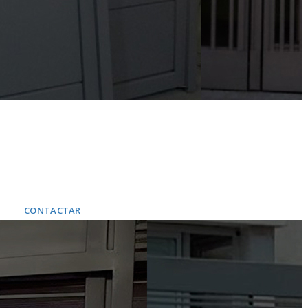
EL CEIBO
Fábrica de portones
estándar y a medida
Modificaciones - Rampas y discos gira coches
- Automatismos con equipos
NACIONALES E IMPORTADOS
CONTACTAR